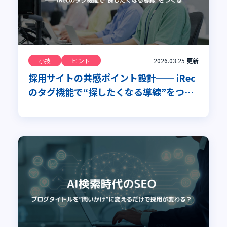
小技
ヒント
2026.03.25
更新
採用サイトの共感ポイント設計── iRec
のタグ機能で“探したくなる導線”をつく
る