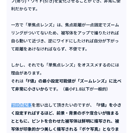
プ(寄り)・ワイド(引き)を変化させることができ、非常に便
利だからです。
一方で「単焦点レンズ」は、焦点距離が一点固定でズーム
リングがついてないため、被写体をアップで撮りたければ
自ら動いて近づき、逆にワイドにしたければ自分が下がっ
て距離をあけなければならず、不便です。
しかし、それでも「単焦点レンズ」をオススメするのには
理由があります。
それは
「F値」の最小設定可能値が「ズームレンズ」に比べ
て非常に小さいから
です。（最小F1.8以下が一般的）
前回の記事
を思い出して頂きたいのですが、
「F値」を小さ
く設定すればするほど、前景・背景のボケ度合いが強まる
とともに、ピントを合わせた被写体は鮮明に描写され、被
写体が印象的かつ美しく描写される『ボケ写真』となりま