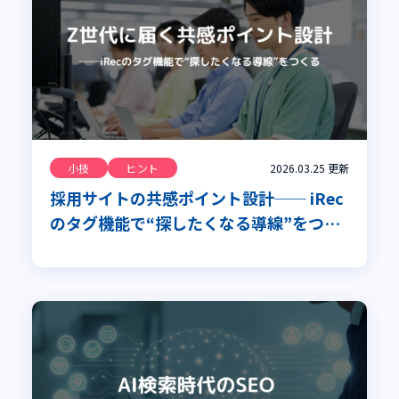
小技
ヒント
2026.03.25
更新
採用サイトの共感ポイント設計── iRec
のタグ機能で“探したくなる導線”をつく
る